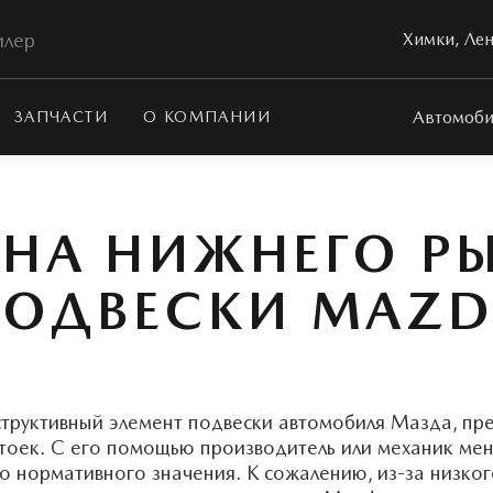
илер
Химки, Лен
Автомоби
ЗАПЧАСТИ
О КОМПАНИИ
НА НИЖНЕГО Р
ОДВЕСКИ MAZ
структивный элемент подвески автомобиля Мазда, пр
тоек. С его помощью производитель или механик ме
до нормативного значения. К сожалению, из-за низког