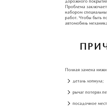
дорожного покрытия 
Проблема заключаетс
набором специальных
работ. Чтобы быть п
автомобиль механика
ПРИ
Полная замена нижне
деталь лопнула;
рычаг потерял пе
посадочное место