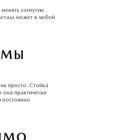
 менять согнутую
металл может в любой
ОМЫ
ень просто. Стойка
о она практически
я постоянно
ЯМО