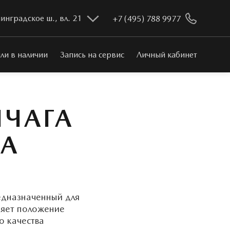
инградское ш., вл. 21
+7 (495) 788 9977
ли в наличии
Запись на сервис
Личный кабинет
ЫЧАГА
DA
едназначенный для
няет положение
о качества