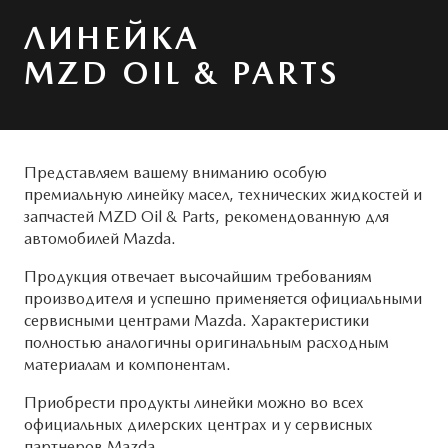
Системы безопасности
ОБСЛУЖИВАНИЕ
MAZDA CX-5
ЛИНЕЙКА
Новости
Руководства по эксплуатации
MZD OIL & PARTS
Cправочные руководства
КОНТАКТЫ
Mazda Сервис Контракт
ПРАВОВАЯ ИНФОРМАЦИЯ
Представляем вашему вниманию особую
премиальную линейку масел, технических жидкостей и
ПРЕДЛОЖЕНИЯ ПО СЕРВИСУ
запчастей MZD Oil & Parts, рекомендованную для
автомобилей Mazda.
Продукция отвечает высочайшим требованиям
производителя и успешно применяется официальными
сервисными центрами Mazda. Характеристики
полностью аналогичны оригинальным расходным
материалам и компонентам.
Приобрести продукты линейки можно во всех
официальных дилерских центрах и у сервисных
партнеров Mazda.