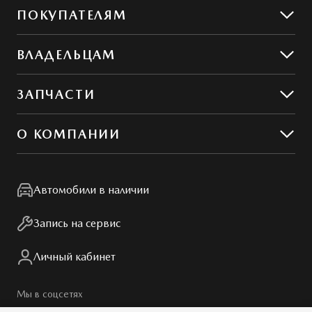
Mazda CX-50
ПОКУПАТЕЛЯМ
Mazda CX-5
Предложения
ВЛАДЕЛЬЦАМ
MAZDA ГАРАНТ
Предложения по сервису
ЗАПЧАСТИ
Сервис и ремонт
Обслуживание
Гибкий сервис
О КОМПАНИИ
MZD Oil & Parts
Контакты
Мир Mazda
Автомобили в наличии
Правовая информация
Запись на сервис
Личный кабинет
Мы в соцсетях