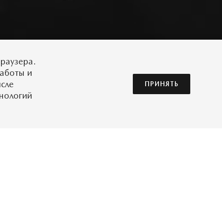
раузера.
работы и
исле
ПРИНЯТЬ
хнологий
длагая целый набор
н в зоне
центральным