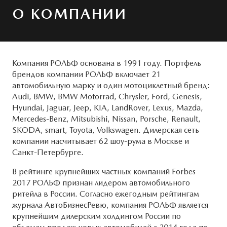
Системы безопасности
ОБСЛУЖИВАНИЕ
О КОМПАНИИ
MAZDA CX-5
Новости
Руководства по эксплуатации
Cправочные руководства
КОНТАКТЫ
Компания РОЛЬФ основана в 1991 году. Портфель
брендов компании РОЛЬФ включает 21
Mazda Сервис Контракт
ПРАВОВАЯ ИНФОРМАЦИЯ
автомобильную марку и один мотоциклетный бренд:
Audi, BMW, BMW Motorrad, Chrysler, Ford, Genesis,
ПРЕДЛОЖЕНИЯ ПО СЕРВИСУ
Hyundai, Jaguar, Jeep, KIA, LandRover, Lexus, Mazda,
Mercedes-Benz, Mitsubishi, Nissan, Porsche, Renault,
SKODA, smart, Toyota, Volkswagen. Дилерская сеть
компании насчитывает 62 шоу-рума в Москве и
Санкт-Петербурге.
В рейтинге крупнейших частных компаний Forbes
2017 РОЛЬФ признан лидером автомобильного
ритейла в России. Согласно ежегодным рейтингам
журнала АвтоБизнесРевю, компания РОЛЬФ является
крупнейшим дилерским холдингом России по