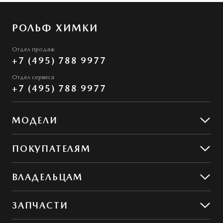
РОЛЬФ ХИМКИ
Отдел продаж
+7 (495) 788 9977
Отдел сервиса
+7 (495) 788 9977
МОДЕЛИ
Mazda CX-50
ПОКУПАТЕЛЯМ
Mazda CX-5
Предложения
ВЛАДЕЛЬЦАМ
MAZDA ГАРАНТ
Предложения по сервису
ЗАПЧАСТИ
Сервис и ремонт
Обслуживание