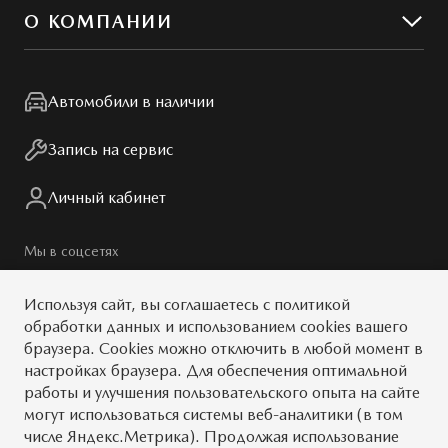
Гибкий сервис
О КОМПАНИИ
MZD Oil & Parts
Контакты
Мир Mazda
Автомобили в наличии
Правовая информация
Запись на сервис
Личный кабинет
Мы в соцсетях
Используя сайт, вы
соглашаетесь
с
политикой
обработки данных
и использованием cookies вашего
браузера. Cookies можно отключить в любой момент в
© 2026
настройках браузера. Для обеспечения оптимальной
работы и улучшения пользовательского опыта на сайте
Обратная связь
Тест-драйв
могут использоваться системы веб-аналитики (в том
числе Яндекс.Метрика). Продолжая использование
Карта сайта
Условия