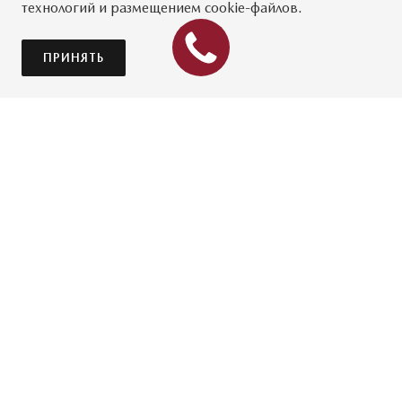
технологий и размещением cookie-файлов.
ПРИНЯТЬ
Создание комфортного температурного режима в
салоне автомобиля в летнее время обеспечивается
кондиционером. Постоянно следить за состоянием
автокондиционера — значит обезопасить себя и
автомобиль от возникновения форс-мажорных
ситуаций. Он устанавливается на всех моделях Мазда.
Для исправной работы нужно также периодически
проводить его техническое обслуживание, а при
появлении проблем —
диагностику
для выявления
причины поломки. Сделать это можно в
сервисном
центре Mazda РОЛЬФ
.