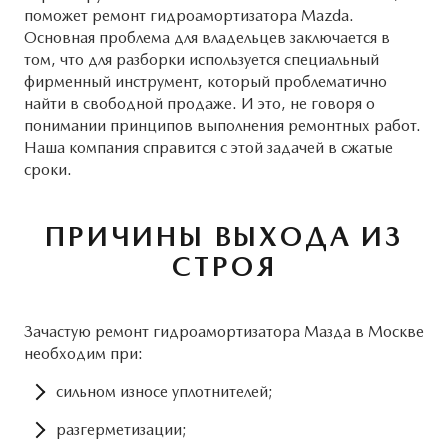
Системы безопасности
ОБСЛУЖИВАНИЕ
поможет ремонт гидроамортизатора Mazda.
MAZDA CX-5
Основная проблема для владельцев заключается в
Новости
Руководства по эксплуатации
том, что для разборки используется специальный
фирменный инструмент, который проблематично
найти в свободной продаже. И это, не говоря о
Cправочные руководства
КОНТАКТЫ
понимании принципов выполнения ремонтных работ.
Наша компания справится с этой задачей в сжатые
Mazda Сервис Контракт
ПРАВОВАЯ ИНФОРМАЦИЯ
сроки.
ПРЕДЛОЖЕНИЯ ПО СЕРВИСУ
ПРИЧИНЫ ВЫХОДА ИЗ
СТРОЯ
Зачастую ремонт гидроамортизатора Мазда в Москве
необходим при:
сильном износе уплотнителей;
разгерметизации;