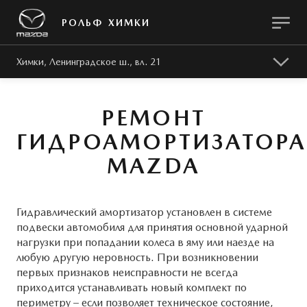
РОЛЬФ ХИМКИ
Химки, Ленинградское ш., вл. 21
РЕМОНТ
ГИДРОАМОРТИЗАТОРА
MAZDA
МОДЕЛИ
ПОКУПАТЕЛЯМ
О КОМПАНИИ
ВЛАДЕЛЬЦАМ
ЗАПЧАСТИ
ПРЕДЛОЖЕНИЯ
СЕРВИС И РЕМОНТ
ГИБКИЙ СЕРВИС
МИР MAZDA
Гидравлический амортизатор установлен в системе
подвески автомобиля для принятия основной ударной
MAZDA CX-50
нагрузки при попадании колеса в яму или наезде на
Техническое обслуживание
История Mazda
MAZDA ГАРАНТ
MZD OIL & PARTS
любую другую неровность. При возникновении
первых признаков неисправности не всегда
Поддержка клиентов
Мультимедиа
приходится устанавливать новый комплект по
периметру – если позволяет техническое состояние,