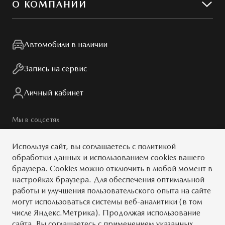
О КОМПАНИИ
MZD Oil & Parts
Контакты
Мир Mazda
Автомобили в наличии
Правовая информация
Запись на сервис
Личный кабинет
Мы в соцсетях
Используя сайт, вы
соглашаетесь
с
политикой
обработки данных
и использованием cookies вашего
браузера. Cookies можно отключить в любой момент в
© 2026
настройках браузера. Для обеспечения оптимальной
работы и улучшения пользовательского опыта на сайте
Обратная связь
Тест-драйв
могут использоваться системы веб-аналитики (в том
числе Яндекс.Метрика). Продолжая использование
Карта сайта
Условия
сайта, Вы соглашаетесь с применением указанных