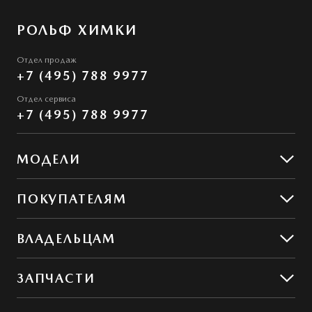
РОЛЬФ ХИМКИ
Отдел продаж
+7 (495) 788 9977
Отдел сервиса
+7 (495) 788 9977
МОДЕЛИ
Mazda CX-50
ПОКУПАТЕЛЯМ
Mazda CX-5
Предложения
ВЛАДЕЛЬЦАМ
MAZDA ГАРАНТ
Предложения по сервису
ЗАПЧАСТИ
Сервис и ремонт
Обслуживание
Гибкий сервис