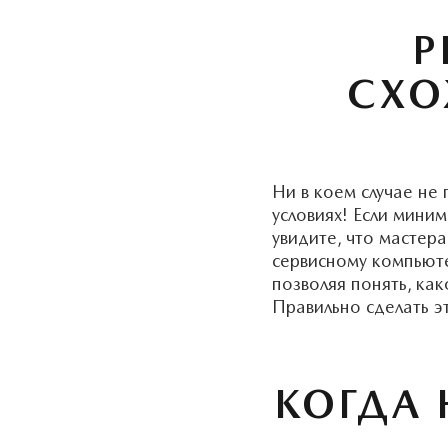
Р
СХО
Ни в коем случае не
условиях! Если мини
увидите, что мастер
сервисному компьюте
позволяя понять, ка
Правильно сделать эт
КОГДА