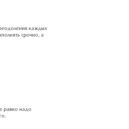
преодоления каждых
ыполнять срочно, а
се равно надо
го.