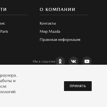
СТИ
О КОМПАНИИ
вис
Контакты
Parts
Мир Mazda
Правовая информация
Мы в соцсетях
раузера.
работы и
исле
ПРИНЯТЬ
Сделано в ПЕРКС
хнологий