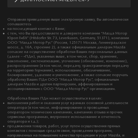
Отправляя приведенную выше электронную заявку, Вы автоматически
соглашаетесь
на последующий контакт с Вами;
с тем, что Вы предоставляете и доверяете компании “Мазда Мотор
Юроп ГмбХ” (Hitdorfer Str. 73, Leverkusen, Germany, 51371), компании
ООО “Мазда Мотор Рус” (Россия, 125171 Москва, Ленинградское
шоссе, д. 16А, строение 2), а также официальным дилерам Mazda
согласие на осуществление обработки Ваших персональных данных
(далее – «ПДн), указанных выше, в том числе, сбор, хранение,
накопление, систематизацию, уточнение (обновление, изменение),
распространение (в том числе, передачу, трансграничную передачу
на территорию Германии), использование, обезличивание,
блокирование, удаление и уничтожение, а также согласие поручать
обработку Ваших ПДн ООО “Мазда Мотор Рус”, официальным
дилерам Mazda и другим партнерским, аффилированным и
ассоциированным с ООО “Мазда Мотор Рус” организациям.
Обработка Ваших ПДн может осуществляться в целях:
выполнения работ и оказания услуг в рамках основной деятельности
оператора (в том числе, информирование о проводимых
оператором технических кампаниях, кампаниях отзыва и прочих
сервисных программах, внутреннее использование и отчетность
оператора и т.д.);
продвижения товаров, работ, услуг путем осуществления прямых
контактов с помощью средств связи, проведения программ,
направленных на повышение качества продукции и услуг Mazda, и