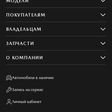
МОДЕЛИ
Mazda CX-50
ПОКУПАТЕЛЯМ
Mazda CX-5
Предложения
ВЛАДЕЛЬЦАМ
MAZDA ГАРАНТ
Предложения по сервису
ЗАПЧАСТИ
Сервис и ремонт
Обслуживание
Гибкий сервис
О КОМПАНИИ
MZD Oil & Parts
Контакты
Мир Mazda
Автомобили в наличии
Правовая информация
Запись на сервис
Личный кабинет