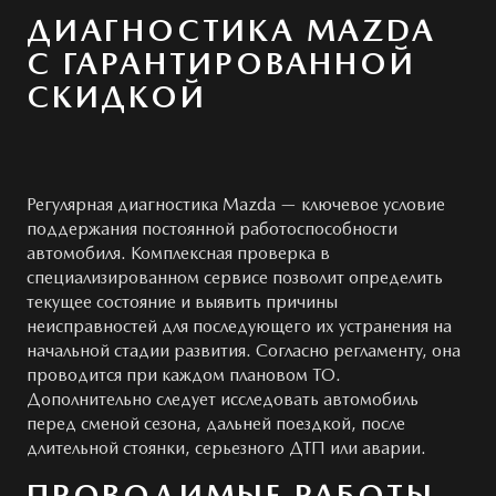
Системы безопасности
ОБСЛУЖИВАНИЕ
ДИАГНОСТИКА MAZDA
MAZDA CX-5
С ГАРАНТИРОВАННОЙ
Новости
Руководства по эксплуатации
СКИДКОЙ
Cправочные руководства
КОНТАКТЫ
Mazda Сервис Контракт
ПРАВОВАЯ ИНФОРМАЦИЯ
Регулярная диагностика Mazda — ключевое условие
поддержания постоянной работоспособности
ПРЕДЛОЖЕНИЯ ПО СЕРВИСУ
автомобиля. Комплексная проверка в
специализированном сервисе позволит определить
текущее состояние и выявить причины
неисправностей для последующего их устранения на
начальной стадии развития. Согласно регламенту, она
проводится при каждом плановом ТО.
Дополнительно следует исследовать автомобиль
перед сменой сезона, дальней поездкой, после
длительной стоянки, серьезного ДТП или аварии.
ПРОВОДИМЫЕ РАБОТЫ